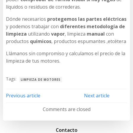
líquidos o residuos de correderas.
Dónde necesarios
protegemos las partes eléctricas
y podemos trabajar con
diferentes metodología de
limpieza
utilizando
vapor
, limpieza
manual
con
productos
químicos
, productos espumantes ,etcétera
Llámanos sin compromiso y calculamos el precio de la
limpieza de tus motores.
Tags:
LIMPIEZA DE MOTORES
Navegación
Navegación
Previous article
Next article
de
de
Comments are closed
entradas
entradas
Contacto