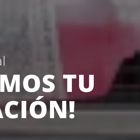
l
EMOS TU
CIÓN!