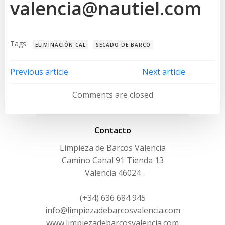
valencia@nautiel.com
Tags:
ELIMINACIÓN CAL
SECADO DE BARCO
Navegación
Navegación
Previous article
Next article
de
de
Comments are closed
entradas
entradas
Contacto
Limpieza de Barcos Valencia
Camino Canal 91 Tienda 13
Valencia 46024
(+34) 636 684 945
info@limpiezadebarcosvalencia.com
www.limpiezadebarcosvalencia.com