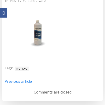
Nov 1
/
dario
/
0
Tags:
NO TAG
Navegación
Previous article
de
Comments are closed